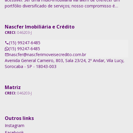
portfólio diversificado de serviços; nosso compromisso é
descomplicar o processo e entregar soluções completas.
Nascfer Imobiliária e Crédito
CRECI:
046203-J
(15) 99247-6485
(15) 99247-6485
nascfer@nascferimoveisecredito.com.br
Avenida General Carneiro, 803, Sala 23/24, 2º Andar, Vila Lucy,
Sorocaba - SP - 18043-003
Matriz
CRECI:
046203-J
Outros links
Instagram
Facebook