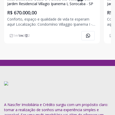
Ipanema I - R$ 670 mil
Ipa
Jardim Residencial Villagio Ipanema I, Sorocaba - SP
Jard
R$ 670.000,00
R$ 
Conforto, espaço e qualidade de vida te esperam
Conf
aqui! Localização: Condomínio Villaggio Ipanema I -
aqui! Localização: Condomínio Villaggio Ipan
Sorocaba/SP 3 dormitórios, sendo 1 suíte Banheiro
Sorocaba/SP Ca
social Sala de estar e jantar integradas com cozinha
dormitór
1
m²
3
2
1
americana moderna Área gourmet per
casa
A Nascfer Imobiliária e Crédito surgiu com um propósito claro:
tornar a realização de sonhos uma experiência simples e
acessível. Ser uma multi-imobiliária vai além de oferecer um