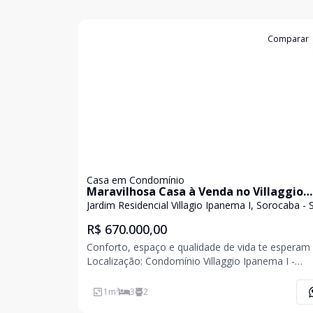
Cód:
2669
Comparar
Casa em Condomínio
Maravilhosa Casa à Venda no Villaggio
Ipanema I - R$ 670 mil
Jardim Residencial Villagio Ipanema I, Sorocaba - 
R$ 670.000,00
Conforto, espaço e qualidade de vida te esperam 
Localização: Condomínio Villaggio Ipanema I -
Sorocaba/SP 3 dormitórios, sendo 1 suíte Banheiro
social Sala de estar e jantar integradas com cozinha
1
m²
3
2
americana moderna Área gourmet per