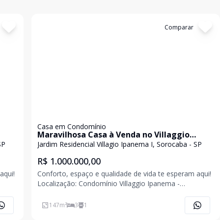
Cód:
2746
Comparar
Casa em Condomínio
Maravilhosa Casa à Venda no Villaggio
Ipanema - R$ 1.000.000,00
SP
Jardim Residencial Villagio Ipanema I, Sorocaba - SP
R$ 1.000.000,00
aqui!
Conforto, espaço e qualidade de vida te esperam aqui!
Localização: Condomínio Villaggio Ipanema -
Sorocaba/SP Características do Imóvel: - 3 dormitórios,
sendo 1 suíte - Moveis planejados na casa toda -
147
m²
3
1
Banheiro social - Sala de estar e jantar