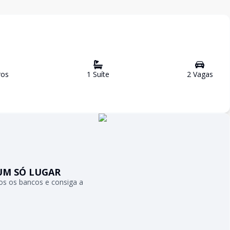
ro
s
1
Suíte
2
Vaga
s
UM SÓ LUGAR
s os bancos e consiga a