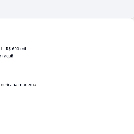
I - R$ 690 mil
m aqui!
 americana moderna