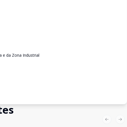
 e da Zona Industrial
tes
Previous sl
Nex