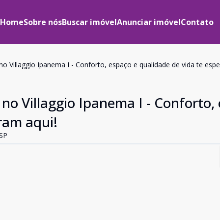
Home
Sobre nós
Buscar imóvel
Anunciar imóvel
Contato
o Villaggio Ipanema I - Conforto, espaço e qualidade de vida te esp
no Villaggio Ipanema I - Conforto,
ram aqui!
 SP